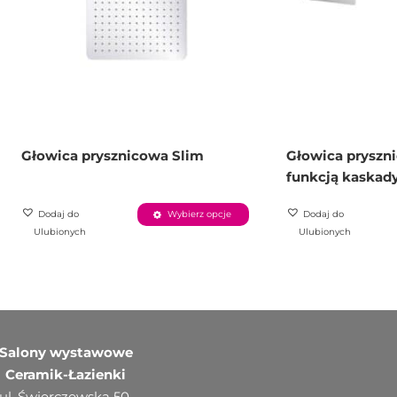
Głowica prysznicowa Slim
Głowica pryszni
funkcją kaskad
Dodaj do
Wybierz opcje
Dodaj do
Ulubionych
Ulubionych
Salony wystawowe
Ceramik-Łazienki
ul. Świerczewska 50,