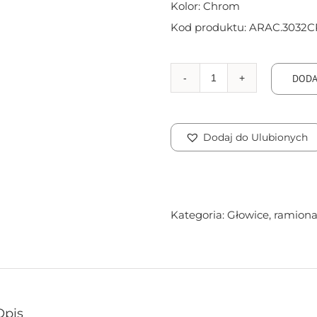
Kolor: Chrom
Kod produktu: ARAC.3032C
DODA
ilość
Głowica
Regular
Dodaj do Ulubionych
kwadratowa
Kategoria:
Głowice, ramion
Opis