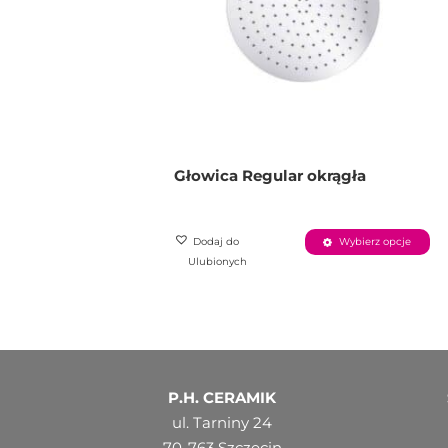
Głowica Regular okrągła
Dodaj do
Wybierz opcje
Ulubionych
P.H. CERAMIK
ul. Tarniny 24
70-763 Szczecin