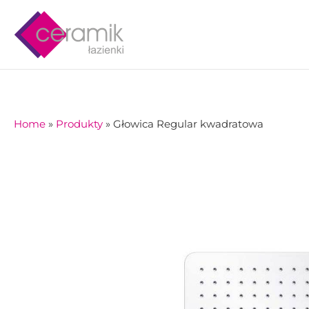
Skip
to
content
Home
»
Produkty
»
Głowica Regular kwadratowa