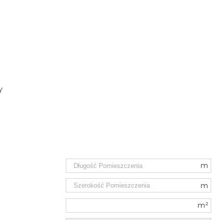
Y
m
m
m²