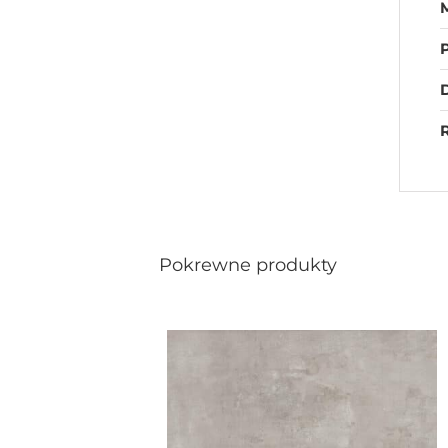
D
R
Pokrewne produkty