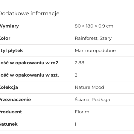
Dodatkowe informacje
Wymiary
80 × 180 × 0.9 cm
Kolor
Rainforest, Szary
tyl płytek
Marmuropodobne
Ilość w opakowaniu w m2
2.88
lość w opakowaniu w szt.
2
Kolekcja
Nature Mood
Przeznaczenie
Ściana, Podłoga
Producent
Florim
Gatunek
I