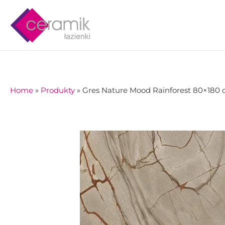
Skip
to
content
Home
»
Produkty
»
Gres Nature Mood Rainforest 80×180