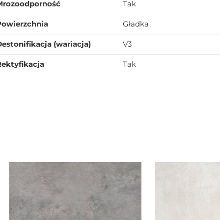
Mrozoodporność
Tak
Powierzchnia
Gładka
estonifikacja (wariacja)
V3
ektyfikacja
Tak