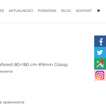
AŻ
AKTUALNOŚCI
PORADNIK
BLOG
KONTAKT
nforest 80×180 cm #9mm Glossy
ówienie
ne opakowania