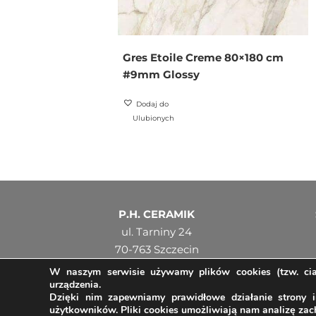
Gres Etoile Creme 80×180 cm
#9mm Glossy
Dodaj do
Ulubionych
P.H. CERAMIK
ul. Tarniny 24
70-763 Szczecin
NIP: 8510101069
W naszym serwisie używamy plików cookies (tzw. cias
urządzenia.
Regon: 810546491
Dzięki nim zapewniamy prawidłowe działanie strony i
użytkowników. Pliki cookies umożliwiają nam analizę za