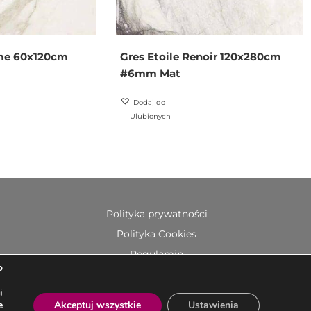
eme 60x120cm
Gres Etoile Renoir 120x280cm
#6mm Mat
Dodaj do
Ulubionych
Polityka prywatności
Polityka Cookies
Regulamin
o
Kontakt
i
e
Akceptuj wszystkie
Ustawienia