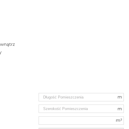
ewnątrz
Y
m
m
m²