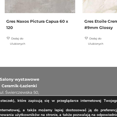
Gres Naxos Pictura Capua 60 x
Gres Etoile Cr
120
#9mm Glossy
Dodaj do
Dodaj do
Ulubionych
Ulubionych
Salony wystawowe
Ceramik-Łazienki
ul. Świerczewska 50,
71-066 Szczecin
teczek), które zapisują się w przeglądarce internetowej Twojeg
tel.
91 45 31 900
nternetowej, a także możemy lepiej dostosować ją do preferencj
chowania użytkowników na stronie, a także pozwalają na odpowiedni