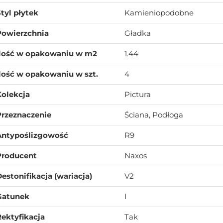
tyl płytek
Kamieniopodobne
Powierzchnia
Gładka
Ilość w opakowaniu w m2
1.44
lość w opakowaniu w szt.
4
Kolekcja
Pictura
Przeznaczenie
Ściana, Podłoga
Antypoślizgowość
R9
Producent
Naxos
estonifikacja (wariacja)
V2
Gatunek
I
ektyfikacja
Tak