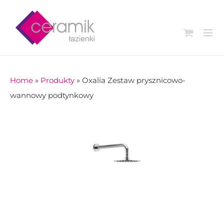
Skip
to
content
Home
»
Produkty
»
Oxalia Zestaw prysznicowo-
wannowy podtynkowy