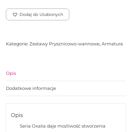
Oxalia
Zestaw
Dodaj do Ulubionych
prysznicowo-
wannowy
podtynkowy
Kategorie:
Zestawy Prysznicowo-wannowe
,
Armatura
Opis
Dodatkowe informacje
Opis
Seria Oxalia daje możliwość stworzenia