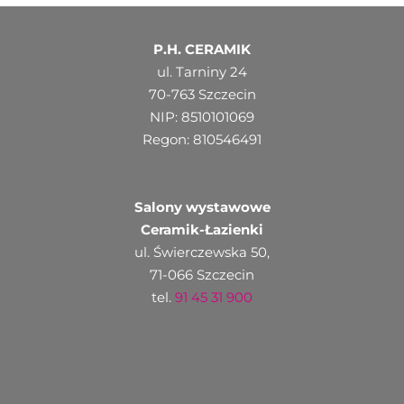
P.H. CERAMIK
ul. Tarniny 24
70-763 Szczecin
NIP: 8510101069
Regon: 810546491
Salony wystawowe
Ceramik-Łazienki
ul. Świerczewska 50,
71-066 Szczecin
tel.
91 45 31 900